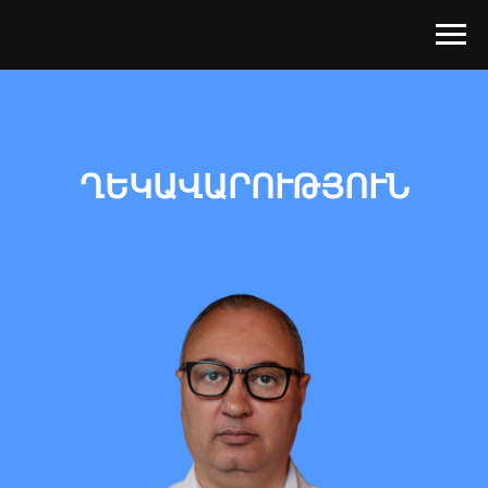
ՂԵԿԱՎԱՐՈՒԹՅՈՒՆ