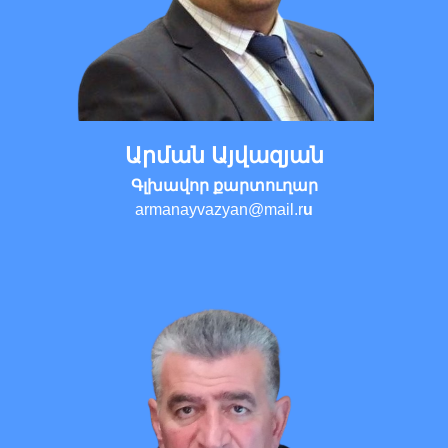
Արման Այվազյան
Գլխավոր քարտուղար
armanayvazyan@mail.r
u